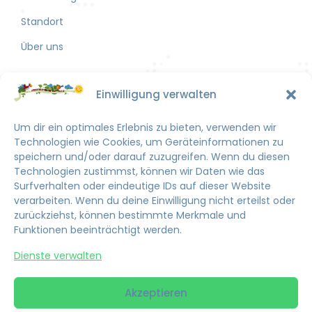
Standort
Über uns
Kontakt
Einwilligung verwalten
FAQ
Kontakt
Um dir ein optimales Erlebnis zu bieten, verwenden wir
Technologien wie Cookies, um Geräteinformationen zu
Impressum
speichern und/oder darauf zuzugreifen. Wenn du diesen
Technologien zustimmst, können wir Daten wie das
Datenschutzerklärung
Surfverhalten oder eindeutige IDs auf dieser Website
Cookie-Richtlinie (EU)
verarbeiten. Wenn du deine Einwilligung nicht erteilst oder
zurückziehst, können bestimmte Merkmale und
Anschrift
Funktionen beeinträchtigt werden.
Scheidtweilerstr. 83-87,
Dienste verwalten
50933 Köln
brieftaube@nachtigall-koeln.de
Akzeptieren
0221 / 973032 - 0